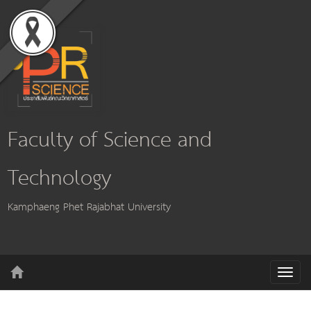
Faculty of Science and
Technology
Kamphaeng Phet Rajabhat University
T
o
g