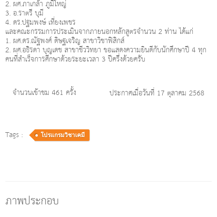
2. ผศ.ภาเกล้า ภูมิใหญ่
3. อ.ราตรี บุมี
4. ดร.ปฐมพงษ์ เที่ยงเพชร
และคณะกรรมการประเมินจากภายนอกหลักสูตรจำนวน 2 ท่าน ได้แก่
1. ผศ.ดร.ณัฐพงศ์ ดิษฐเจริญ สาขาวิชาฟิสิกส์
2. ผศ.อธิรดา บุญเดช สาขาชีววิทยา ขอแสดงความยินดีกับนักศึกษาปี 4 ทุก
คนที่สำเร็จการศึกษาด้วยระยะเวลา 3 ปีครึ่งด้วยครับ
จำนวนเข้าชม 461 ครั้ง
ประกาศเมื่อวันที่ 17 ตุลาคม 2568
Tags :
โปรแกรมวิชาเคมี
ภาพประกอบ