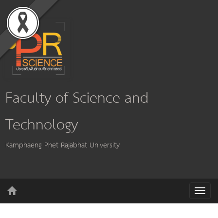
Faculty of Science and
Technology
Kamphaeng Phet Rajabhat University
T
o
g