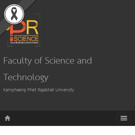
Faculty of Science and
Technology
Kamphaeng Phet Rajabhat University
T
o
g