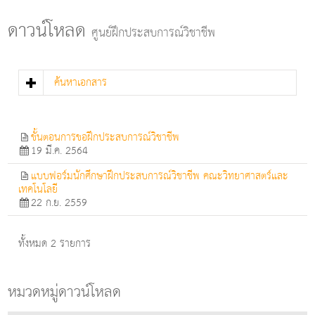
g
l
ดาวน์โหลด
ศูนย์ฝึกประสบการณ์วิชาชีพ
e
n
a
v
ค้นหาเอกสาร
i
g
a
t
ขั้นตอนการขอฝึกประสบการณ์วิชาชีพ
i
19 มี.ค. 2564
o
n
แบบฟอร์มนักศึกษาฝึกประสบการณ์วิชาชีพ คณะวิทยาศาสตร์และ
เทคโนโลยี
22 ก.ย. 2559
ทั้งหมด 2 รายการ
หมวดหมู่ดาวน์โหลด