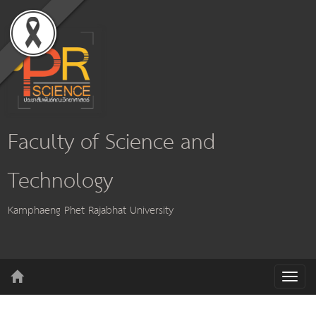
Faculty of Science and
Technology
Kamphaeng Phet Rajabhat University
T
o
g