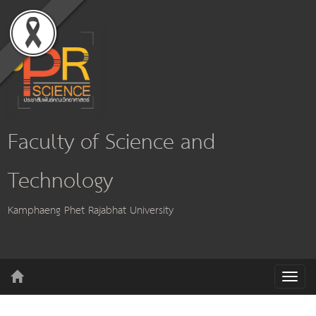
Faculty of Science and
Technology
Kamphaeng Phet Rajabhat University
T
o
g