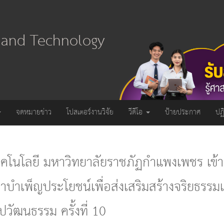
e and Technology
จดหมายข่าว
โปสเตอร์งานวิจัย
วีดีโอ
ป้ายประกาศ
ปฏ
โนโลยี มหาวิทยาลัยราชภัฏกำแพงเพชร เข้า
าบำเพ็ญประโยชน์เพื่อส่งเสริมสร้างจริยธรร
ปวัฒนธรรม ครั้งที่ 10