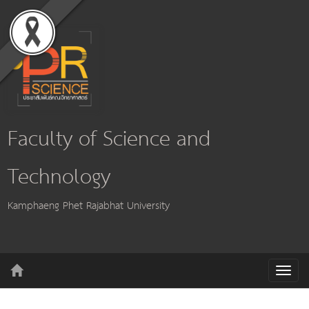
Faculty of Science and
Technology
Kamphaeng Phet Rajabhat University
T
o
g