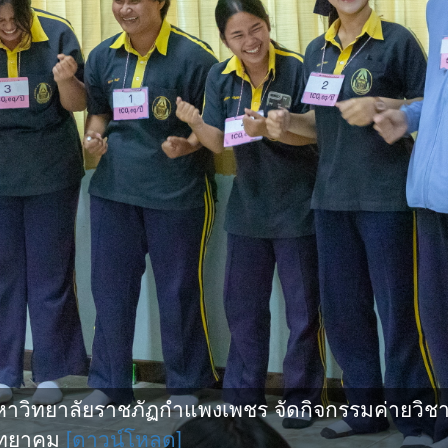
วิทยาลัยราชภัฏกำแพงเพชร จัดกิจกรรมค่ายวิชา
พิทยาคม
[ดาวน์โหลด]