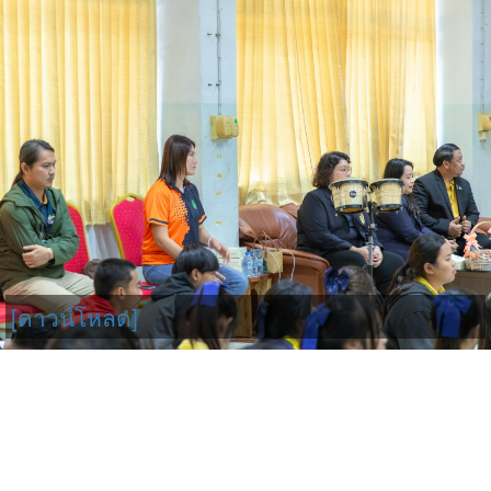
[ดาวน์โหลด]