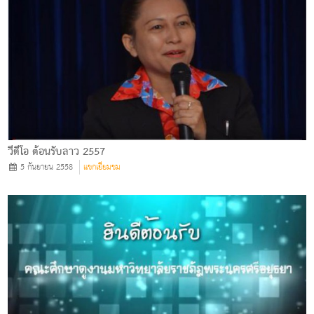
วีดีโอ ต้อนรับลาว 2557
5 กันยายน 2558
แขกเยียมชม