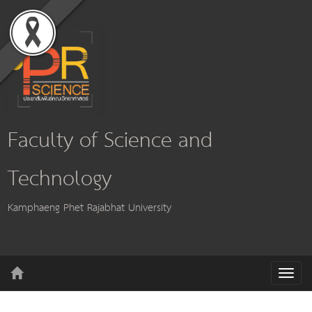
Faculty of Science and
Technology
Kamphaeng Phet Rajabhat University
T
o
g