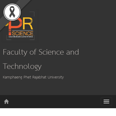
Faculty of Science and
Technology
Kamphaeng Phet Rajabhat University
T
o
g