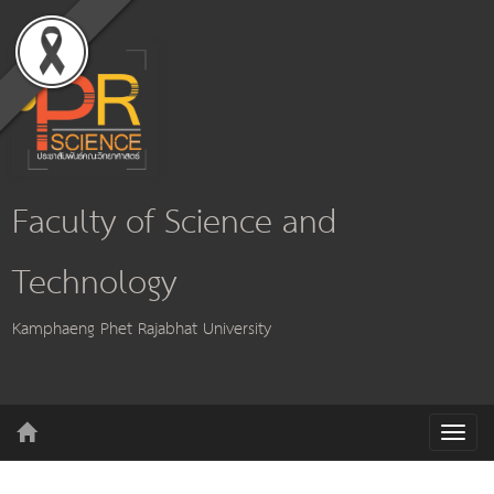
Faculty of Science and
Technology
Kamphaeng Phet Rajabhat University
T
o
g