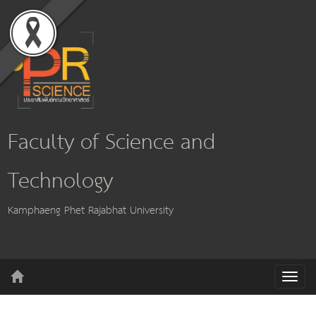
Faculty of Science and
Technology
Kamphaeng Phet Rajabhat University
T
o
g