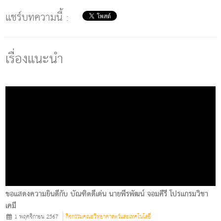
แชร์บทความนี้ :
เรื่องแนะนำ
ขอแสดงความยินดีกับ บัณฑิตดีเด่น นายพีรพัฒน์ จอมคีรี โปรแกรมวิชา
เคมี
1 พฤศจิกายน 2567
กิจกรรมคณะวิทยาศาสตร์และเทคโนโลยี