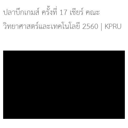
g
l
ปลาบึกเกมส์ ครั้งที่ 17 เชียร์ คณะ
e
n
วิทยาศาสตร์และเทคโนโลยี 2560 | KPRU
a
v
i
g
a
t
i
o
n