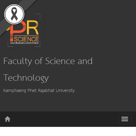
Faculty of Science and
Technology
Kamphaeng Phet Rajabhat University
T
o
g