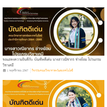
ขอแสดงความยินดีกับ บัณฑิตดีเด่น นางสาวณิชากร ช่างย้อม โปรแกรม
วิชาเคมี
1 พฤศจิกายน 2567
กิจกรรมคณะวิทยาศาสตร์และเทคโนโลยี