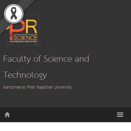
Faculty of Science and
Technology
Kamphaeng Phet Rajabhat University
T
o
g