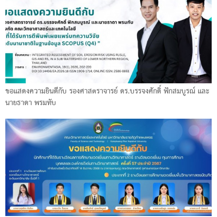
ขอแสดงความยินดีกับ รองศาสตราจารย์ ดร.บรรจงศักดิ์ ฟักสมบูรณ์ และ
นายธาดา พรมทับ