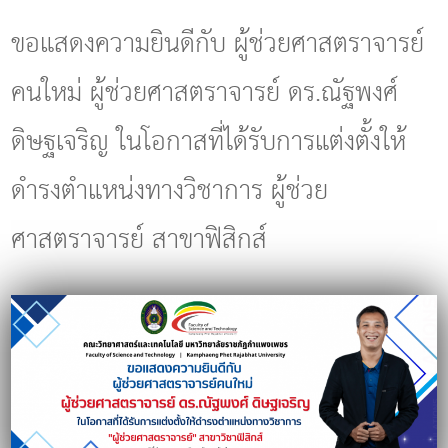
g
l
ขอแสดงความยินดีกับ ผู้ช่วยศาสตราจารย์
e
n
คนใหม่ ผู้ช่วยศาสตราจารย์ ดร.ณัฐพงศ์
a
v
i
ดิษฐเจริญ ในโอกาสที่ได้รับการแต่งตั้งให้
g
a
ดำรงตำแหน่งทางวิชาการ ผู้ช่วย
t
i
o
ศาสตราจารย์ สาขาฟิสิกส์
n