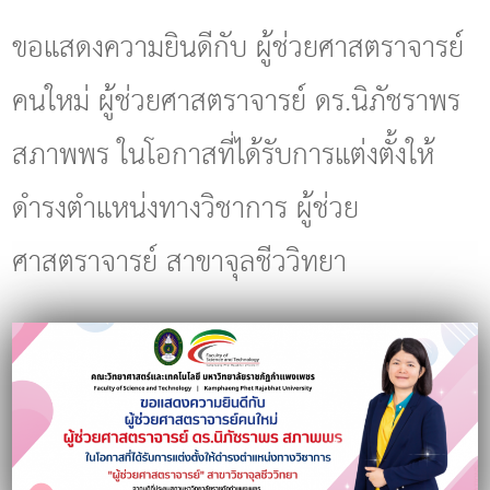
g
l
ขอแสดงความยินดีกับ ผู้ช่วยศาสตราจารย์
e
n
คนใหม่ ผู้ช่วยศาสตราจารย์ ดร.นิภัชราพร
a
v
i
สภาพพร ในโอกาสที่ได้รับการแต่งตั้งให้
g
a
ดำรงตำแหน่งทางวิชาการ ผู้ช่วย
t
i
o
ศาสตราจารย์ สาขาจุลชีววิทยา
n