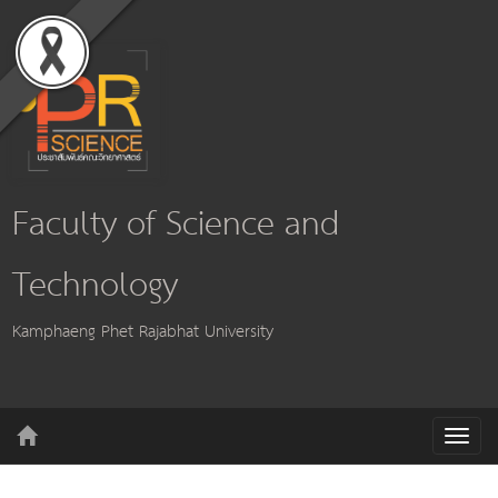
Faculty of Science and
Technology
Kamphaeng Phet Rajabhat University
T
o
g