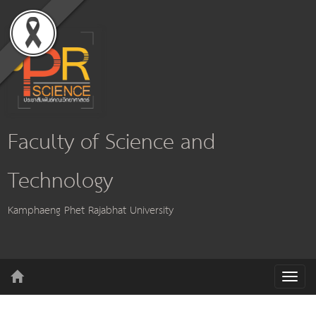
Faculty of Science and
Technology
Kamphaeng Phet Rajabhat University
T
o
g