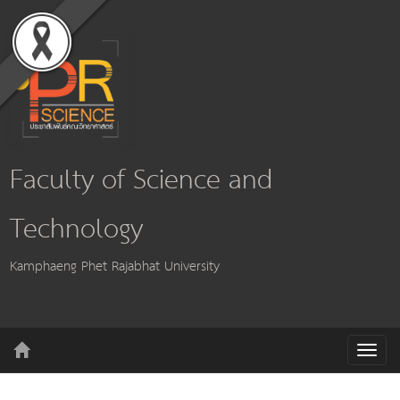
Faculty of Science and
Technology
Kamphaeng Phet Rajabhat University
T
o
g