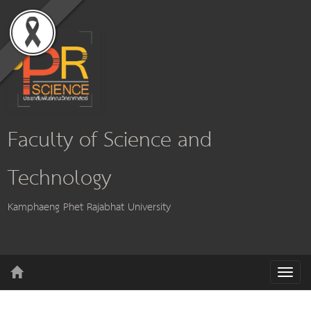
Faculty of Science and
Technology
Kamphaeng Phet Rajabhat University
T
o
g