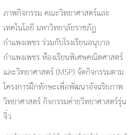
g
l
ภาพกิจกรรม คณะวิทยาศาสตร์และ
e
n
เทคโนโลยี มหาวิทยาลัยราชภัฏ
a
v
i
กำแพงเพชร ร่วมกับโรงเรียนอนุบาล
g
a
กำแพงเพชร ห้องเรียนพิเศษคณิตศาสตร์
t
i
o
และวิทยาศาสตร์ (MSP) จัดกิจกรรมตาม
n
โครงการฝึกทักษะเพื่อพัฒนาอัจฉริยภาพ
วิทยาศาสตร์ กิจกรรมค่ายวิทยาศาสตร์รุ่น
จิ๋ว