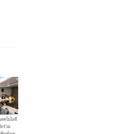
เทคโนโลยี
ัยร่วม
ีพิมพ์เผย