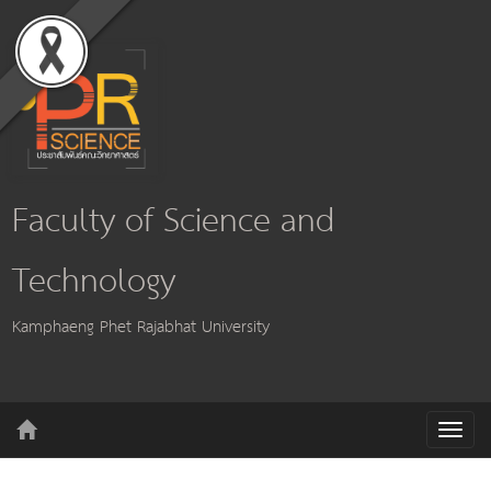
Faculty of Science and
Technology
Kamphaeng Phet Rajabhat University
T
o
g