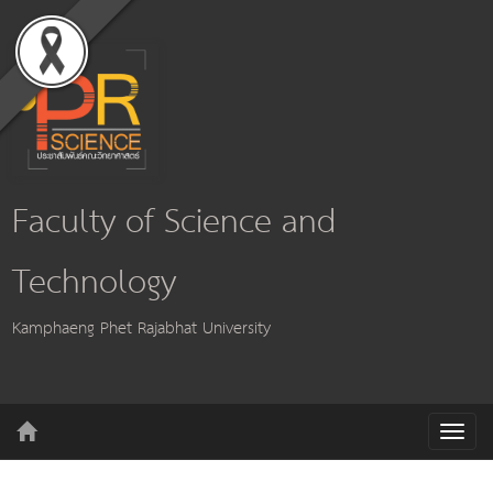
Faculty of Science and
Technology
Kamphaeng Phet Rajabhat University
T
o
g