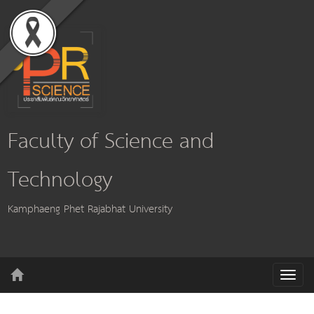
Faculty of Science and
Technology
Kamphaeng Phet Rajabhat University
T
o
g