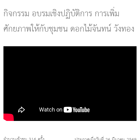
g
l
กิจกรรม อบรมเชิงปฏิบัติการ การเพิ่ม
e
n
ศักยภาพให้กับชุมชน ดอกไม้จันทน์ วังทอง
a
v
i
g
a
t
i
o
n
จำนวนเข้าชม 316 ครั้ง
ประกาศเมื่อวันที่ 26 มีนาคม 2569