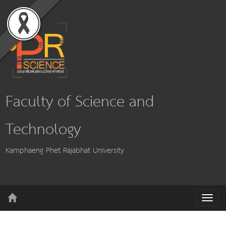
Faculty of Science and
Technology
Kamphaeng Phet Rajabhat University
T
o
g