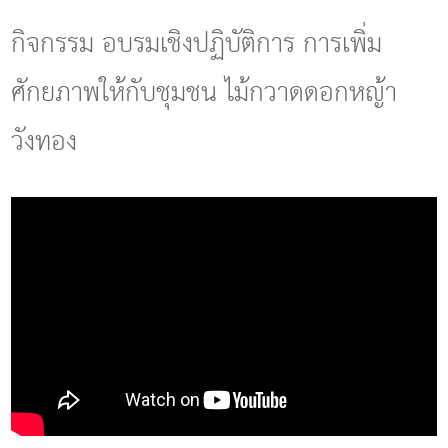
g
l
กิจกรรม อบรมเชิงปฏิบัติการ การเพิ่ม
e
n
ศักยภาพให้กับชุมชน ไม้กวาดดอกหญ้า
a
v
i
วังทอง
g
a
t
i
o
n