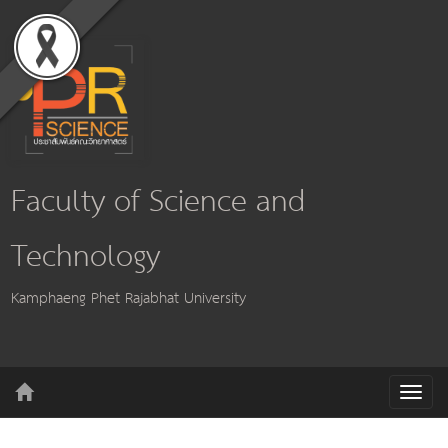
Faculty of Science and
Technology
Kamphaeng Phet Rajabhat University
T
o
g