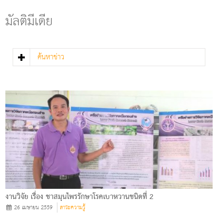
g
l
มัลติมีเดีย
e
n
a
v
ค้นหาข่าว
i
g
a
t
i
o
n
งานวิจัย เรื่อง ชาสมุนไพรรักษาโรคเบาหวานชนิดที่ 2
26 เมษายน 2559
สาระความรู้