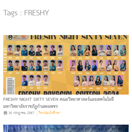
g
l
Tags : FRESHY
e
n
a
v
i
g
a
t
i
o
n
FRESHY NIGHT SIXTY SEVEN คณะวิทยาศาสตร์และเทคโนโลยี
มหาวิทยาลัยราชภัฏกำแพงเพชร
30 กรกฎาคม 2567
กิจกรรมนักศึกษา