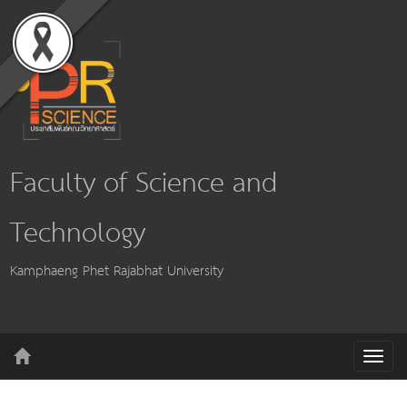
Faculty of Science and
Technology
Kamphaeng Phet Rajabhat University
T
o
g