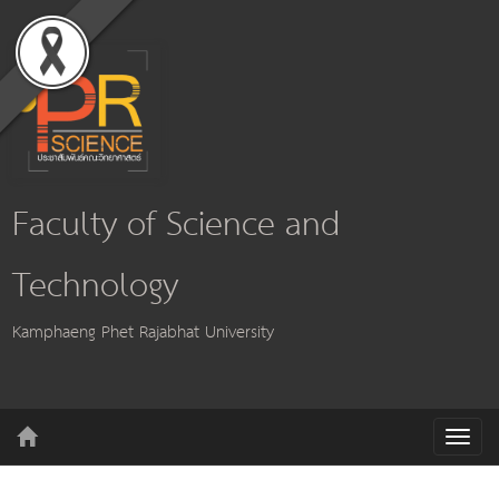
Faculty of Science and
Technology
Kamphaeng Phet Rajabhat University
T
o
g