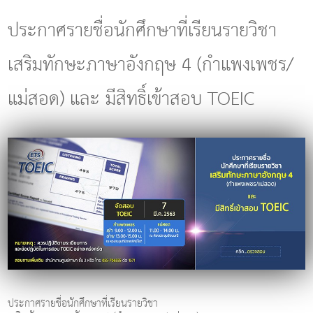
g
l
ประกาศรายชื่อนักศึกษาที่เรียนรายวิชา
e
n
เสริมทักษะภาษาอังกฤษ 4 (กำแพงเพชร/
a
v
i
แม่สอด) และ มีสิทธิ์เข้าสอบ TOEIC
g
a
t
i
o
n
ประกาศรายชื่อนักศึกษาที่เรียนรายวิชา