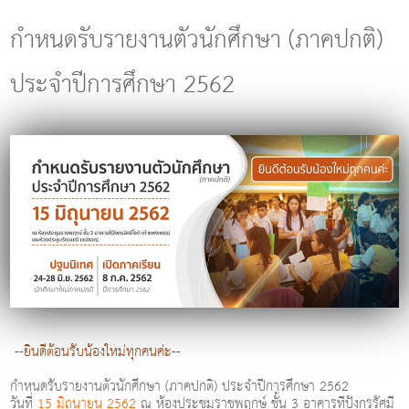
g
l
กำหนดรับรายงานตัวนักศึกษา (ภาคปกติ)
e
n
ประจำปีการศึกษา 2562
a
v
i
g
a
t
i
o
n
--ยินดีต้อนรับน้องใหม่ทุกคนค่ะ--
กำหนดรับรายงานตัวนักศึกษา (ภาคปกติ) ประจำปีการศึกษา 2562
วันที่
15 มิถุนายน 2562
ณ ห้องประชุมราชพฤกษ์ ชั้น 3 อาคารทีปังกรรัศมี