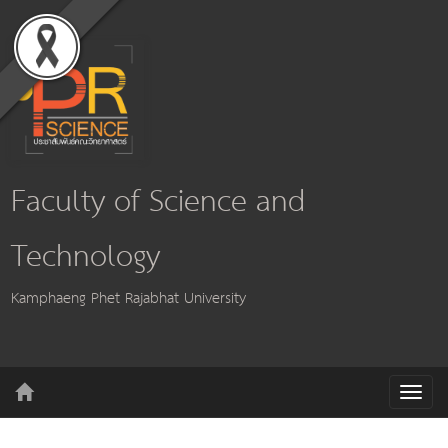
Faculty of Science and
Technology
Kamphaeng Phet Rajabhat University
T
o
g