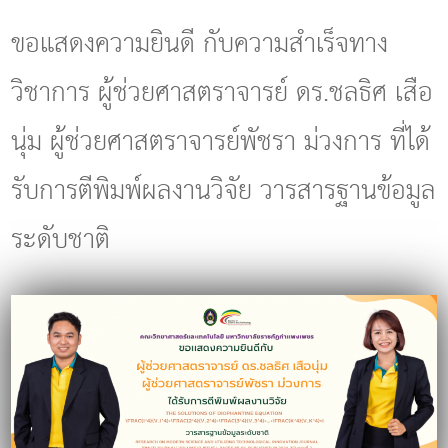
g
l
ขอแสดงความยินดี กับความสำเร็จทาง
e
n
วิชาการ ผู้ช่วยศาสตราจารย์ ดร.ชลธิศ เสือ
a
v
i
นุ่ม ผู้ช่วยศาสตราจารย์พัชรา ม่วงการ ที่ได้
g
a
รับการตีพิมพ์ผลงานวิจัย วารสารฐานข้อมูล
t
i
o
ระดับชาติ
n