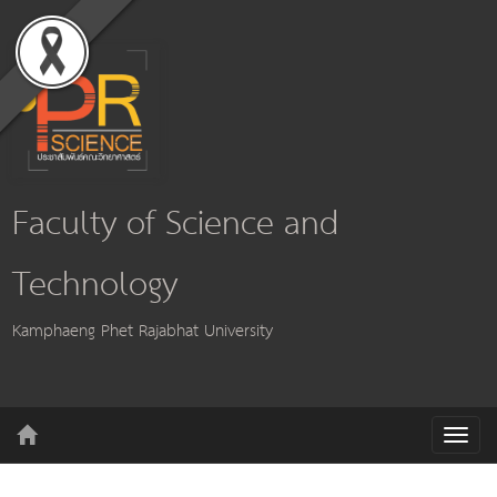
Faculty of Science and
Technology
Kamphaeng Phet Rajabhat University
T
o
g