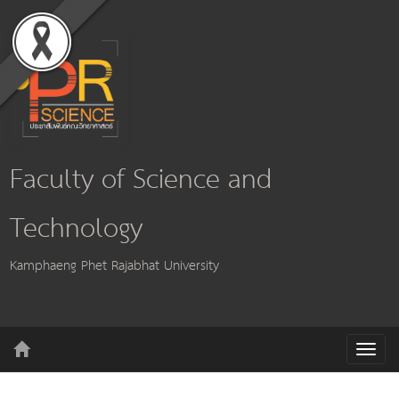
Faculty of Science and
Technology
Kamphaeng Phet Rajabhat University
T
o
g