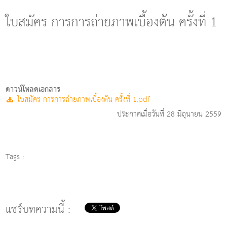
g
l
ใบสมัคร การการถ่ายภาพเบื้องต้น ครั้งที่ 1
e
n
a
v
i
g
a
ดาวน์โหลดเอกสาร
t
ใบสมัคร การการถ่ายภาพเบื้องต้น ครั้งที่ 1.pdf
i
ประกาศเมื่อวันที่ 28 มิถุนายน 2559
o
n
Tags :
แชร์บทความนี้ :