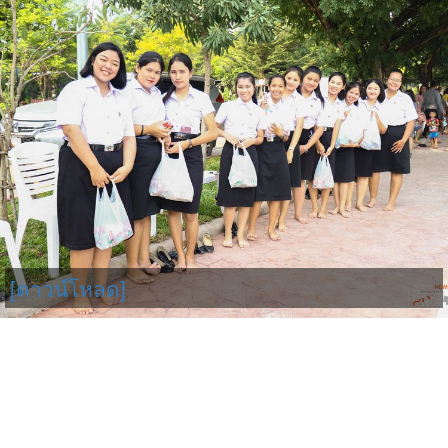
[ดาวน์โหลด]