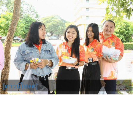
[ดาวน์โหลด]