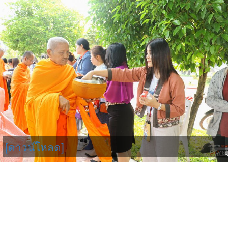
[ดาวน์โหลด]