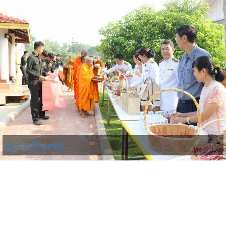
[ดาวน์โหลด]