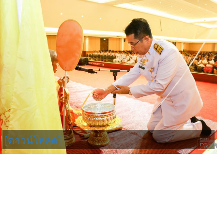
[ดาวน์โหลด]