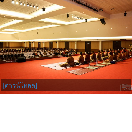
[ดาวน์โหลด]