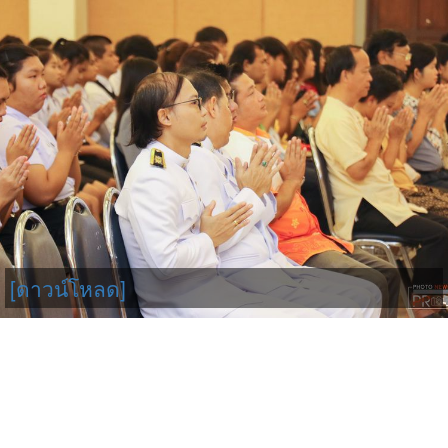
[ดาวน์โหลด]