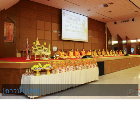
[ดาวน์โหลด]