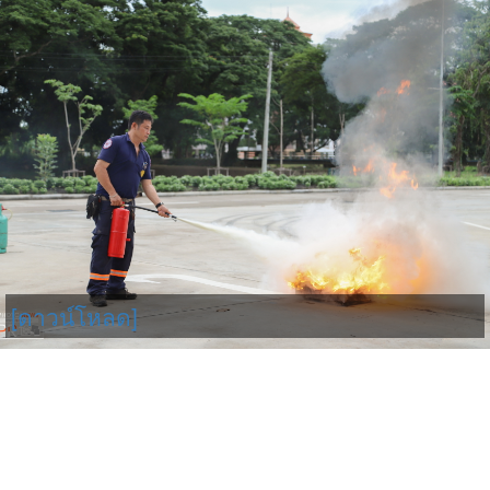
[ดาวน์โหลด]