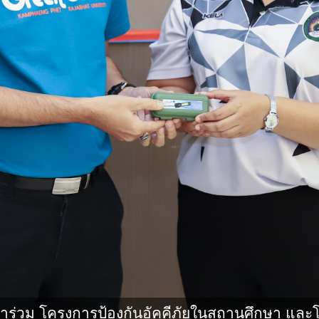
าร่วม โครงการป้องกันอัคคีภัยในสถานศึกษา และ