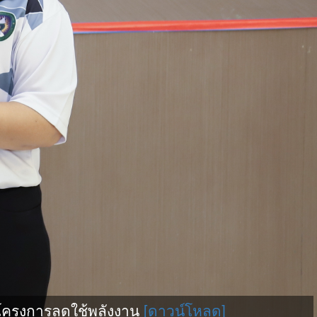
โครงการลดใช้พลังงาน
[ดาวน์โหลด]