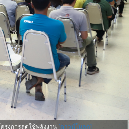
โครงการลดใช้พลังงาน
[ดาวน์โหลด]