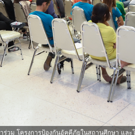
าร่วม โครงการป้องกันอัคคีภัยในสถานศึกษา และ