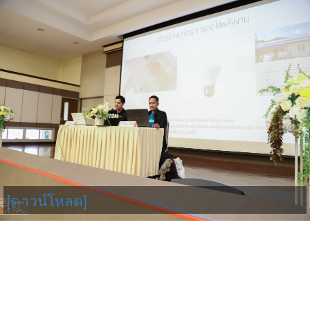
[ดาวน์โหลด]