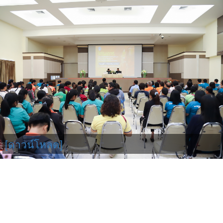
[ดาวน์โหลด]