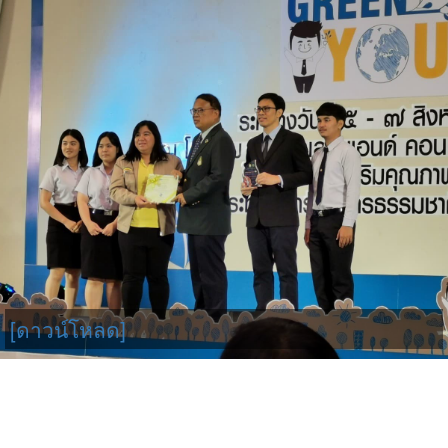
[ดาวน์โหลด]