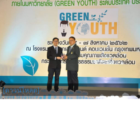
[ดาวน์โหลด]