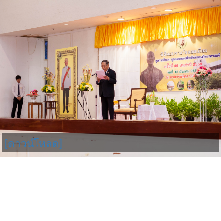
[ดาวน์โหลด]