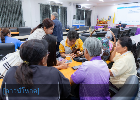
[ดาวน์โหลด]