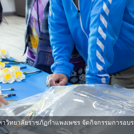
วิทยาลัยราชภัฏกำแพงเพชร จัดกิจกรรมการอบรมเช