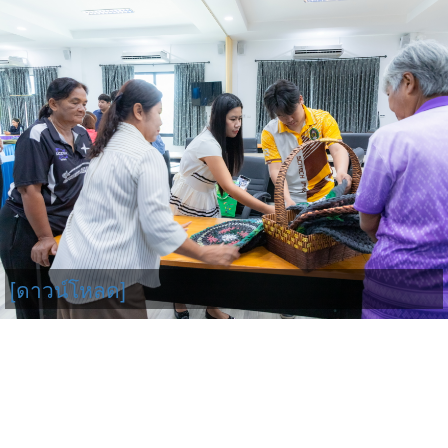
[ดาวน์โหลด]