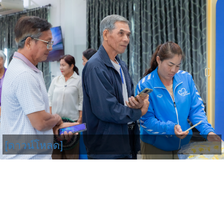
[ดาวน์โหลด]